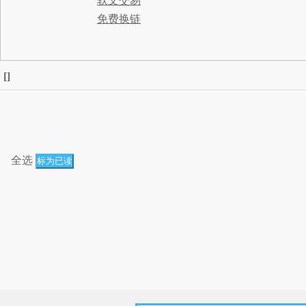
软文交易
免费换链
[
]
全选
标为已读