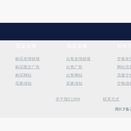
我是买家
我是卖家
站长
购买友情链接
出售友情链接
交换友
购买图文广告
出售广告
网站流
购买网站
出售网站
流量交
买家须知
卖家须知
交换须
关于我们2898
联系方式
闽ICP备2