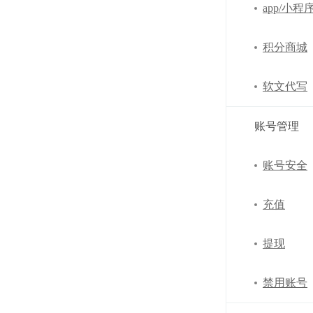
app/小程
积分商城
软文代写
账号管理
账号安全
充值
提现
禁用账号