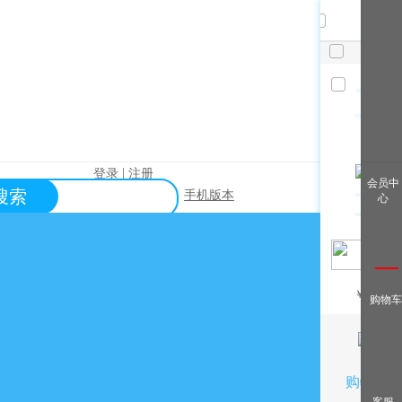
共
件，
已选
件
清空
查看全
|
登录
注册
会员中
搜索
手机版本
心
部
帮助中心
关于购买？
关于出售？
常见问题？
￥
/月
购物车
关于充值？
关于提现？
购物车