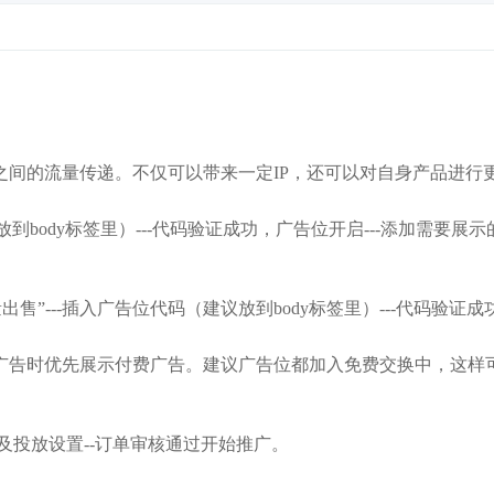
之间的流量传递。不仅可以带来一定IP，还可以对自身产品进行
到body标签里）---代码验证成功，广告位开启---添加需要展示
出售”---插入广告位代码（建议放到body标签里）---代码验证
广告时优先展示付费广告。建议广告位都加入免费交换中，这样
容及投放设置--订单审核通过开始推广。