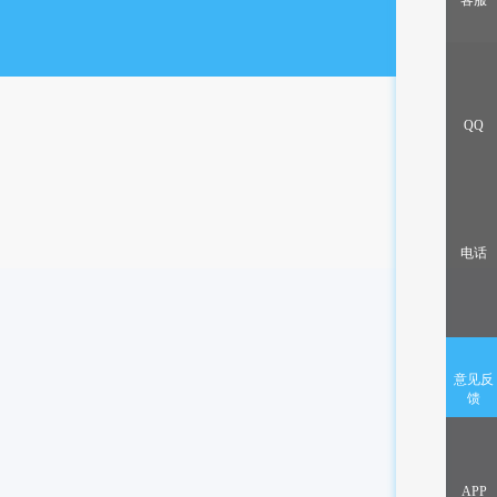
客服
出售/交换
QQ
电话
意见反
馈
APP