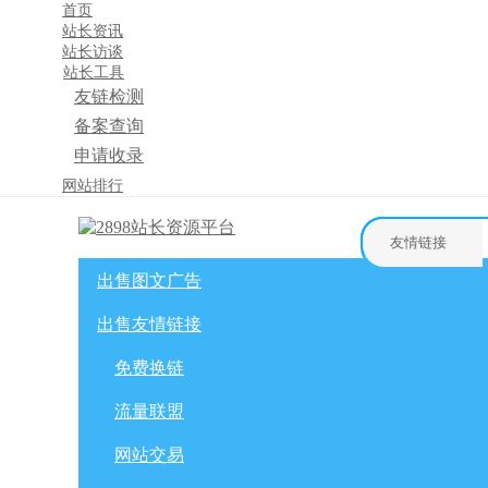
首页
站长资讯
站长访谈
站长工具
友链检测
备案查询
申请收录
×
网站排行
消息盒
友情链接
出售图文广告
首页
购物车
友情链接
出售友情链接
网站广告
自媒体广告
网站广告
微博广告
免费换链
免费换链
微信公众号
流量联盟
流量联盟
网站交易
积分商城
软文交易
网站交易
免费换链