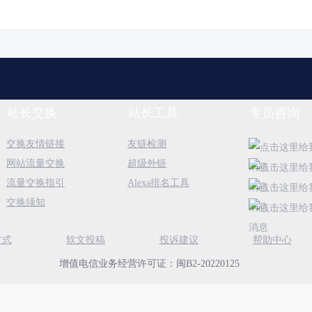
站长交换
站长工具
专员咨询
交换友情链接
友链检测
网站流量交换
超级外链
流量交换指引
Alexa排名工具
交换须知
方式
软文投稿
投诉建议
帮助中心
增值电信业务经营许可证：闽B2-20220125