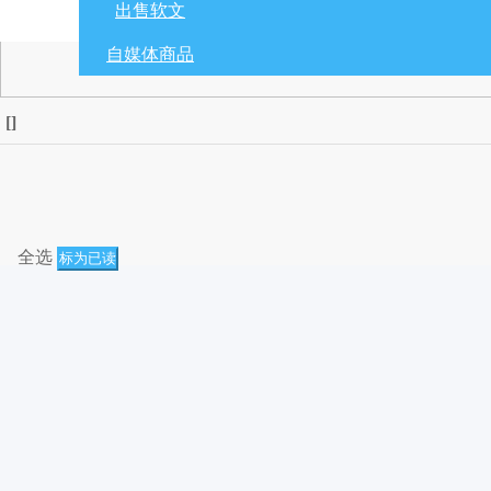
出售软文
自媒体商品
[
]
全选
标为已读