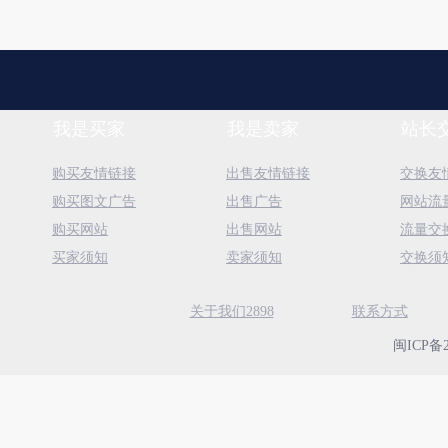
我是买家
我是卖家
站长
购买友情链接
出售友情链接
交换友
购买图文广告
出售广告
网站流
购买网站
出售网站
流量交
买家须知
卖家须知
交换须
关于我们2898
联系方式
闽ICP备2