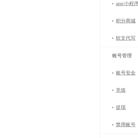
app/小程
积分商城
软文代写
账号管理
账号安全
充值
提现
禁用账号