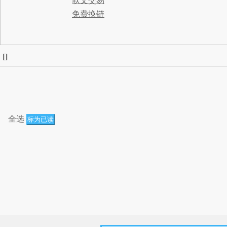
软文交易
免费换链
[
]
全选
标为已读