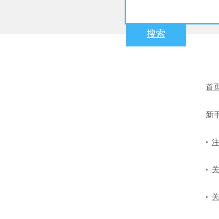
搜索
帮助
首
新