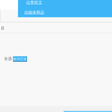
出售软文
自媒体商品
[
]
全选
标为已读