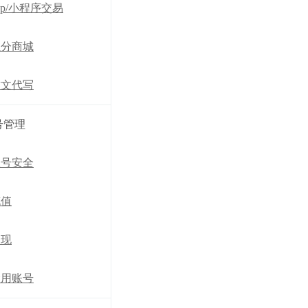
pp/小程序交易
积分商城
软文代写
号管理
账号安全
充值
提现
禁用账号