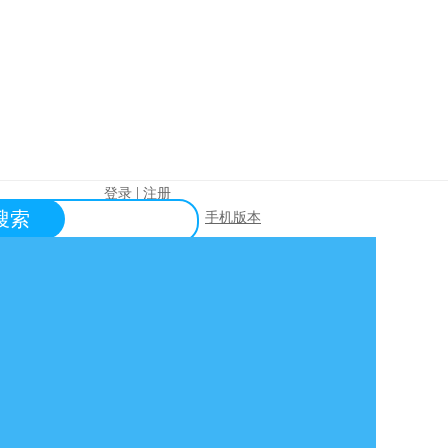
|
登录
注册
搜索
手机版本
帮助中心
关于购买？
关于出售？
常见问题？
关于充值？
关于提现？