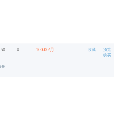
0
250
100.00/月
收藏
预览
购买
展开
收起