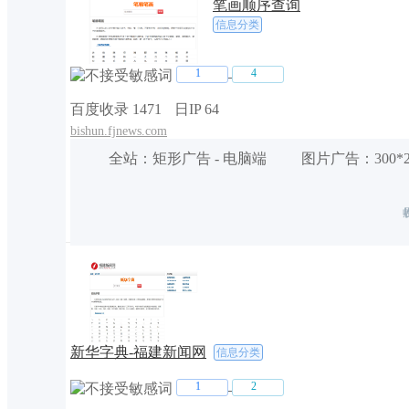
笔画顺序查询
信息分类
1
4
百度收录 1471
日IP 64
bishun.fjnews.com
全站
：
矩形广告
-
电脑端
图片广告
：
300*
新华字典-福建新闻网
信息分类
1
2