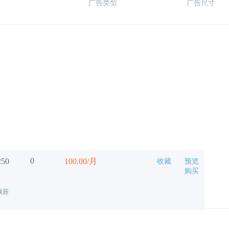
广告类型
广告尺寸
0
250
100.00/月
收藏
预览
购买
展开
收起