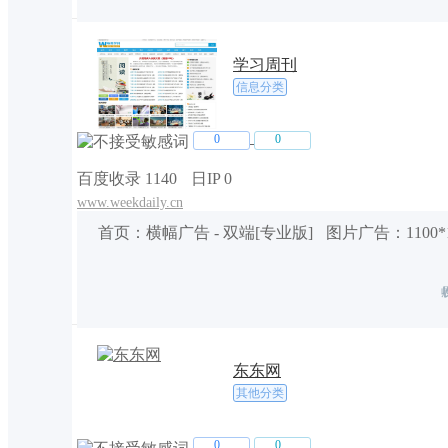
全站
：
1行2列
-
电脑端
文字广告
：
10*
全站
：
横幅广告
-
电脑端
图片广告
：
468*
学习周刊
信息分类
全站
：
横幅广告
-
电脑端
图片广告
：
1100
0
0
全站
：
横幅广告
-
电脑端
图片广告
：
1100
百度收录 1140
日IP 0
www.weekdaily.cn
首页
：
横幅广告
-
双端[专业版]
图片广告
：
1100*
东东网
其他分类
0
0