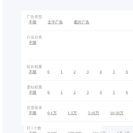
广告类型
不限
文字广告
图片广告
行业分类
不限
站长权重
0
1
2
3
4
5
6
不限
爱站权重
0
1
2
3
4
5
6
不限
百度收录
不限
0-1万
1-5万
5-10万
10-50万
日 I P 数