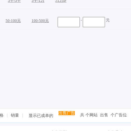
3千-5千
5千-1万
≥1万IP
-
元
50-100元
100-500元
出售广告
共
个网站 出售
个广告位
格
销量
显示已成单的