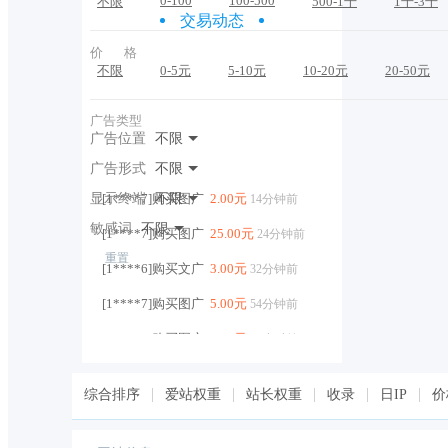
0-100
100-500
不限
500-1千
1千-3千
交易动态
价 格
不限
0-5元
5-10元
10-20元
20-50元
广告类型
广告位置
不限
广告形式
不限
显示终端
[1****7]购买图广
不限
2.00元
14分钟前
敏感词
不限
[1****7]购买图广
25.00元
24分钟前
重置
[1****6]购买文广
3.00元
32分钟前
[1****7]购买图广
5.00元
54分钟前
[1****7]购买图广
2.00元
10小时前
[1****7]购买图广
30.00元
10小时前
综合排序
爱站权重
站长权重
收录
日IP
价
[1****4]购买图广
2.00元
10小时前
[1****6]购买文广
3.00元
10小时前