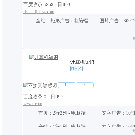
百度收录 5868
日IP 0
zidian.fjnews.com
全站
：
矩形广告
-
电脑端
图片广告
：
300*
计算机知识
IT技术
1
0
百度收录 0
日IP 9
wzsxn.com
首页
：
2行2列
-
电脑端
文字广告
：
10*
全站
：
1行1列
-
电脑端
文字广告
：
10*