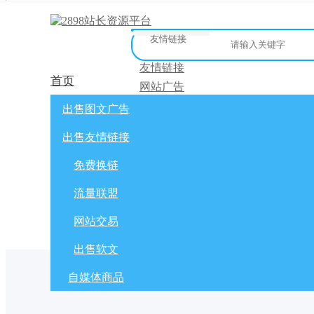
友情链接
友情链接
首页
网站广告
微博广告
网站广告
自媒体广告
友链买卖
网站交
出售图文广告
[
]
微信公众号
免费换链
出售友情链接
网站交易
流量联盟
软文交易
免费换链
免费换链
积分商城
流量联盟
全选
标为已读
出售/交换
网站交易
出售软文
自媒体商品