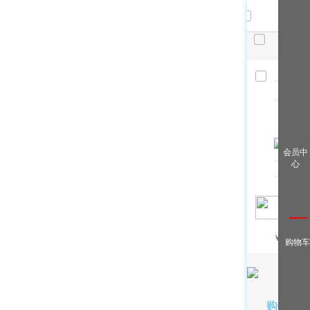
共
件，
已选
件
清空
查看全
会员中
部
心
￥
/月
购物车
购物车