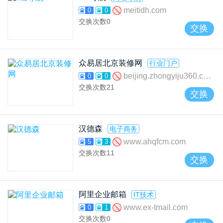
meitidh.com
0
0
交换次数
0
交换
众易居北京装修网
行业门户
beijing.zhongyiju360.com
0
0
交换次数
21
交换
汉德森
电子商务
www.ahqfcm.com
5
3
交换次数
11
交换
阿里企业邮箱
IT技术
www.ex-tmail.com
0
1
交换次数
0