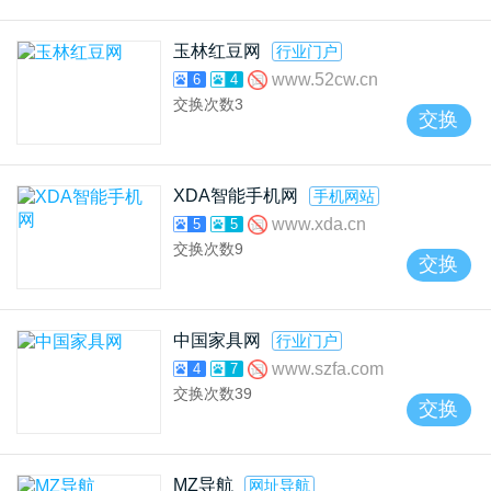
玉林红豆网
行业门户
www.52cw.cn
6
4
交换次数
3
交换
XDA智能手机网
手机网站
www.xda.cn
5
5
交换次数
9
交换
中国家具网
行业门户
www.szfa.com
4
7
交换次数
39
交换
MZ导航
网址导航