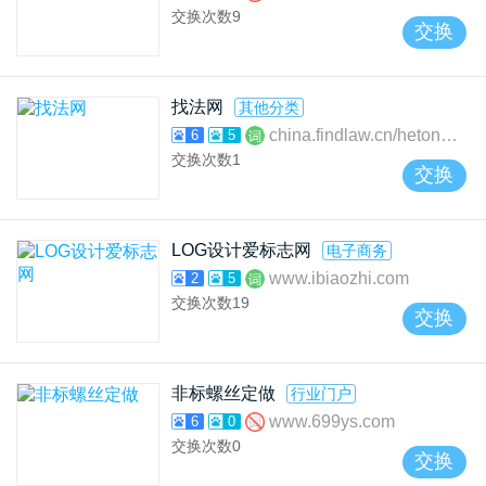
交换次数
9
交换
找法网
其他分类
china.findlaw.cn/hetongfa
6
5
交换次数
1
交换
LOG设计爱标志网
电子商务
www.ibiaozhi.com
2
5
交换次数
19
交换
非标螺丝定做
行业门户
www.699ys.com
6
0
交换次数
0
交换