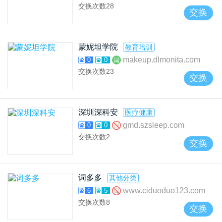
交换次数
28
交换
蒙妮坦学院
教育培训
makeup.dlmonita.com
0
0
交换次数
23
交换
深圳深科安
医疗健康
gmd.szsleep.com
0
0
交换次数
2
交换
词多多
其他分类
www.ciduoduo123.com
6
5
交换次数
8
交换