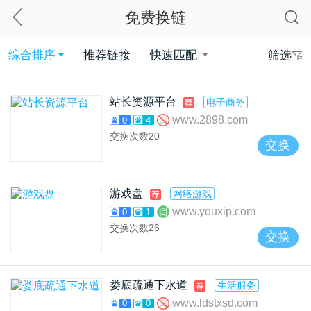
免费换链
综合排序
推荐链接
快速匹配
筛选
站长资源平台
电子商务
www.2898.com
0
4
交换次数
20
交换
游戏盘
网络游戏
www.youxip.com
0
1
交换次数
26
交换
娄底疏通下水道
生活服务
www.ldstxsd.com
0
0