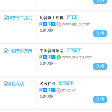
交换
阿普奇工控机
IT技术
www.apuqi.com
0
1
交换次数
3
交换
中国普洱茶网
生活服务
www.puercn.com
6
5
交换次数
20
交换
名医在线
医疗健康
myzx.cn
0
6
交换次数
5
交换