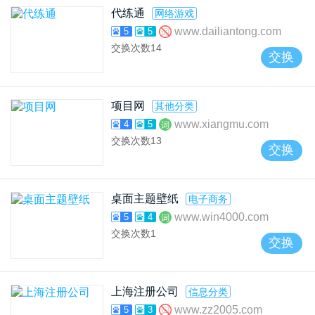
代练通
网络游戏
www.dailiantong.com
5
5
交换次数
14
交换
项目网
其他分类
www.xiangmu.com
4
5
交换次数
13
交换
桌面主题壁纸
电子商务
www.win4000.com
5
4
交换次数
1
交换
上海注册公司
信息分类
www.zz2005.com
5
3