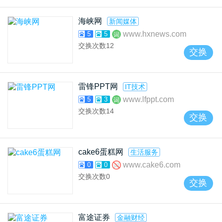
海峡网
新闻媒体
www.hxnews.com
5
5
交换次数
12
交换
雷锋PPT网
IT技术
www.lfppt.com
5
3
交换次数
14
交换
cake6蛋糕网
生活服务
www.cake6.com
0
0
交换次数
0
交换
富途证券
金融财经