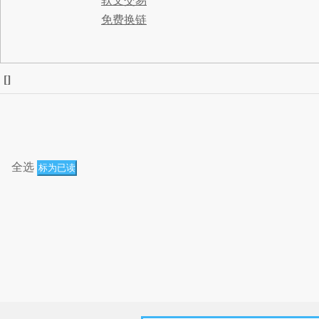
软文交易
免费换链
[
]
全选
标为已读