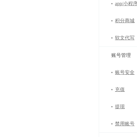
app/小程
积分商城
软文代写
账号管理
账号安全
充值
提现
禁用账号