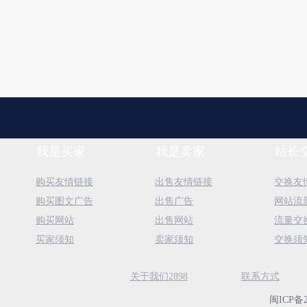
我是买家
我是卖家
站长
购买友情链接
出售友情链接
交换友
购买图文广告
出售广告
网站流
购买网站
出售网站
流量交
买家须知
卖家须知
交换须
关于我们2898
联系方式
闽ICP备2