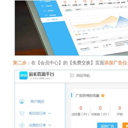
第二步：
在【会员中心】的【免费交换】页面
添加广告位