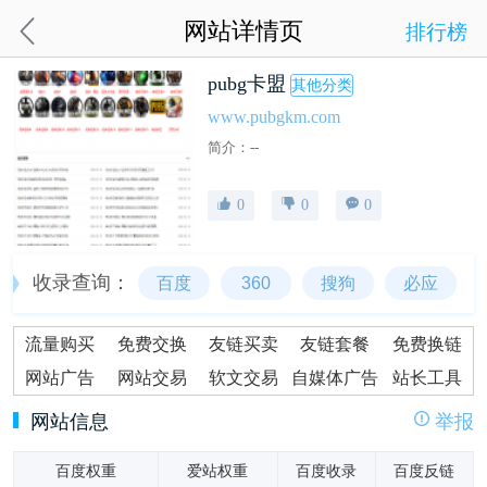
网站详情页
排行榜
pubg卡盟
其他分类
www.pubgkm.com
简介：--
0
0
0
收录查询：
百度
360
搜狗
必应
流量购买
免费交换
友链买卖
友链套餐
免费换链
网站广告
网站交易
软文交易
自媒体广告
站长工具
网站信息
举报
百度权重
爱站权重
百度收录
百度反链