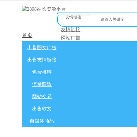
友情链接
友情链接
首页
网站广告
微博广告
网站广告
自媒体广告
友链买卖
网站交
出售图文广告
[
]
微信公众号
免费换链
出售友情链接
网站交易
流量联盟
软文交易
免费换链
免费换链
积分商城
流量联盟
全选
标为已读
出售/交换
网站交易
出售软文
自媒体商品