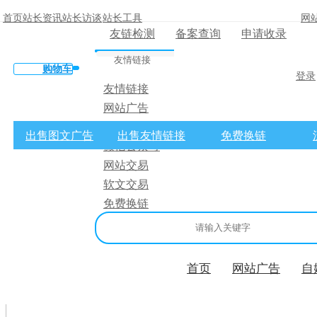
首页
站长资讯
站长访谈
站长工具
网
友链检测
备案查询
申请收录
友情链接
购物车
登录
友情链接
网站广告
×
微博广告
出售图文广告
出售友情链接
免费换链
微信公众号
消息盒
网站交易
软文交易
免费换链
首页
网站广告
自